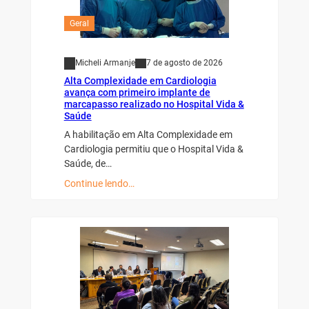
Geral
Micheli Armanje
7 de agosto de 2026
Alta Complexidade em Cardiologia
avança com primeiro implante de
marcapasso realizado no Hospital Vida &
Saúde
A habilitação em Alta Complexidade em
Cardiologia permitiu que o Hospital Vida &
Saúde, de…
Continue lendo…