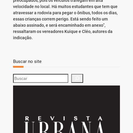
preocupados, pois os veículos trafegam em alta
velocidade no local. Há muitos estudantes que tem que
atravessar a rodovia para pegar o ônibus, todos os dias,
essas crianças correm perigo. Está sendo feito um
abaixo assinado, e será encaminhado em anexo”,
ressaltaram os vereadores Kuique e Cléo, autores da
indicação.
Buscar no site
S
e
a
r
c
h