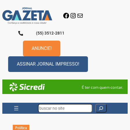
Pular
para
Facebook
Instagram
E-mail
o
conteúdo
(55) 3512-2811
ANUNCIE!
ASSINAR JORNAL IMPRESSO!
Search
Política