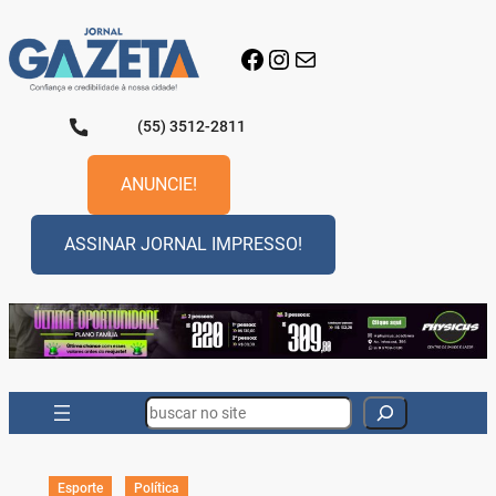
Pular
para
Facebook
Instagram
E-mail
o
conteúdo
(55) 3512-2811
ANUNCIE!
ASSINAR JORNAL IMPRESSO!
Search
Esporte
Política