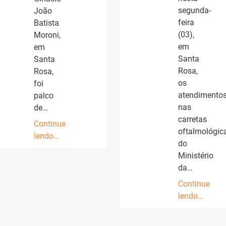
segunda-
João
feira
Batista
(03),
Moroni,
em
em
Santa
Santa
Rosa,
Rosa,
os
foi
atendimento
palco
nas
de…
carretas
Continue
oftalmológic
lendo…
do
Ministério
da…
Continue
lendo…