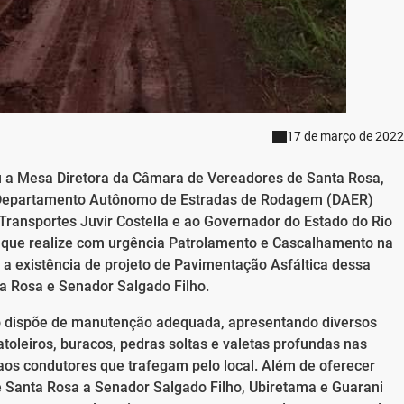
17 de março de 2022
ou a Mesa Diretora da Câmara de Vereadores de Santa Rosa,
o Departamento Autônomo de Estradas de Rodagem (DAER)
 Transportes Juvir Costella e ao Governador do Estado do Rio
ra que realize com urgência Patrolamento e Cascalhamento na
 a existência de projeto de Pavimentação Asfáltica dessa
ta Rosa e Senador Salgado Filho.
ão dispõe de manutenção adequada, apresentando diversos
toleiros, buracos, pedras soltas e valetas profundas nas
 aos condutores que trafegam pelo local. Além de oferecer
e Santa Rosa a Senador Salgado Filho, Ubiretama e Guarani