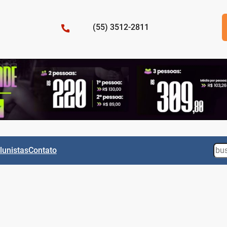
(55) 3512-2811
Sea
lunistas
Contato