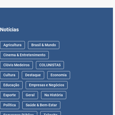
Notícias
Agricultura
Brasil & Mundo
Cinema & Entretenimento
Clóvis Medeiros
COLUNISTAS
Cultura
Destaque
Economia
Educação
Empresas e Negócios
Esporte
Geral
Na História
Política
Saúde & Bem-Estar