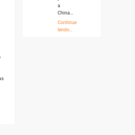
a
China…
Continue
lendo…
s
as