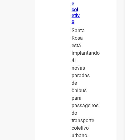
e
col
etiv
o
Santa
Rosa
está
implantando
41
novas
paradas
de
ônibus
para
passageiros
do
transporte
coletivo
urbano.