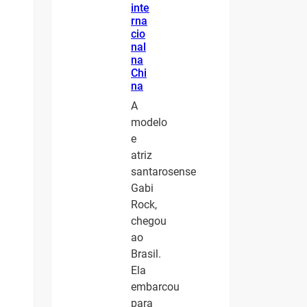
inte
rna
cio
nal
na
Chi
na
A
modelo
e
atriz
santarosense
Gabi
Rock,
chegou
ao
Brasil.
Ela
embarcou
para