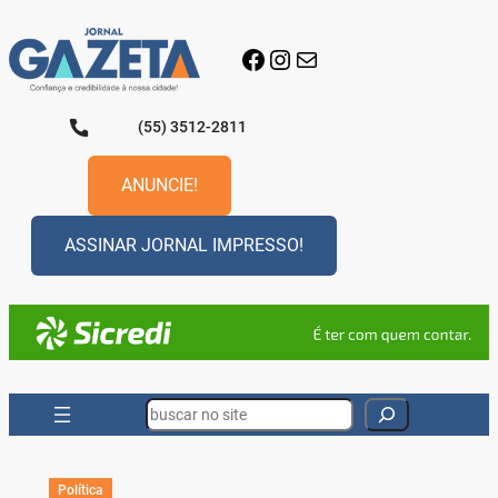
Pular
para
Facebook
Instagram
E-mail
o
conteúdo
(55) 3512-2811
ANUNCIE!
ASSINAR JORNAL IMPRESSO!
Search
Política