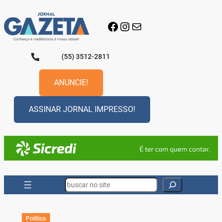
Pular
para
Facebook
Instagram
E-mail
o
conteúdo
(55) 3512-2811
ANUNCIE!
ASSINAR JORNAL IMPRESSO!
Search
Política