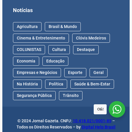
Notícias
Agricultura
Brasil & Mundo
Cinema & Entretenimento
Clóvis Medeiros
COLUNISTAS
Cultura
Destaque
Economia
Educação
Empresas e Negócios
Esporte
Geral
Na História
Política
Saúde & Bem-Estar
Segurança Pública
Trânsito
Olá!
© 2024 Jornal Gazeta. CNPJ:
10.418.021/0001-85
–
Todos os Direitos Reservados – by
Digital Help Brasil