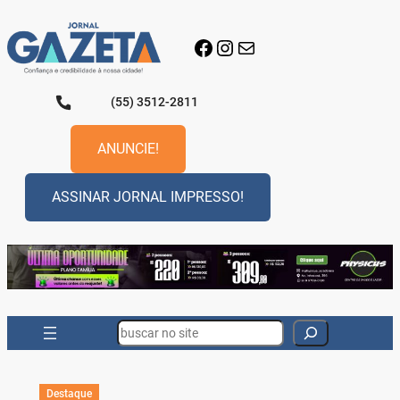
Pular
para
Facebook
Instagram
E-mail
o
conteúdo
(55) 3512-2811
ANUNCIE!
ASSINAR JORNAL IMPRESSO!
Search
Destaque