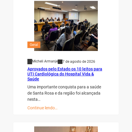
Geral
Micheli Armanje
7 de agosto de 2026
Aprovados pelo Estado os 10 leitos para
UTI Cardiológica do Hospital Vida &
Saúde
Uma importante conquista para a saúde
de Santa Rosa e da região foi alcançada
nesta…
Continue lendo…