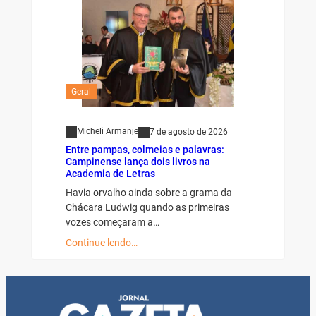
Geral
Micheli Armanje
7 de agosto de 2026
Entre pampas, colmeias e palavras:
Campinense lança dois livros na
Academia de Letras
Havia orvalho ainda sobre a grama da
Chácara Ludwig quando as primeiras
vozes começaram a…
Continue lendo…