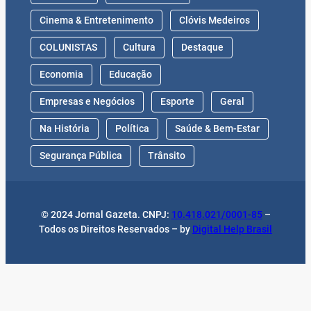
Cinema & Entretenimento
Clóvis Medeiros
COLUNISTAS
Cultura
Destaque
Economia
Educação
Empresas e Negócios
Esporte
Geral
Na História
Política
Saúde & Bem-Estar
Segurança Pública
Trânsito
© 2024 Jornal Gazeta. CNPJ:
10.418.021/0001-85
–
Todos os Direitos Reservados – by
Digital Help Brasil