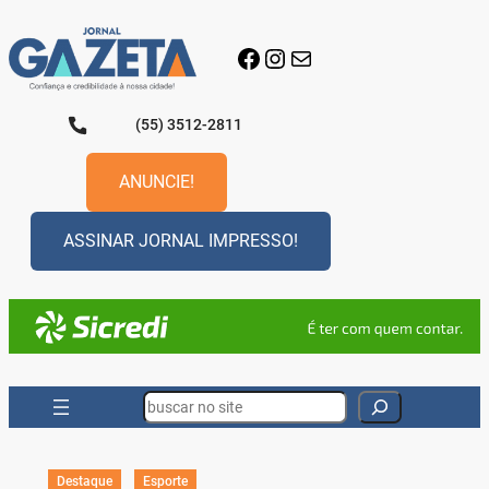
Pular
para
Facebook
Instagram
E-mail
o
conteúdo
(55) 3512-2811
ANUNCIE!
ASSINAR JORNAL IMPRESSO!
Search
Destaque
Esporte