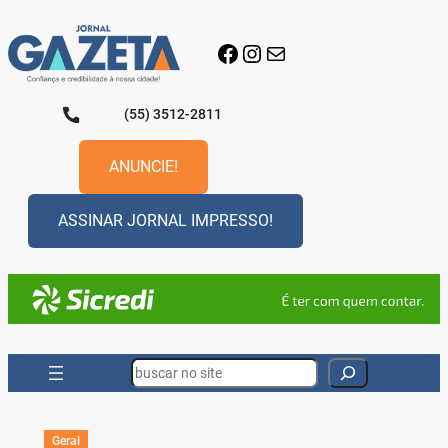
Pular
para
Facebook
Instagram
E-mail
o
conteúdo
(55) 3512-2811
ANUNCIE!
ASSINAR JORNAL IMPRESSO!
Search
Geral