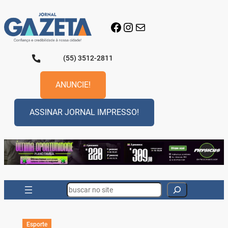
Pular
para
Facebook
Instagram
E-mail
o
conteúdo
(55) 3512-2811
ANUNCIE!
ASSINAR JORNAL IMPRESSO!
Search
Esporte