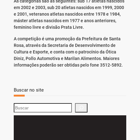
As categorias são as seguintes: sub 17 atletas nascidos
em 2002 e 2003, sub 20 atletas nascidos em 1999, 2000
e 2001, veteranos atletas nascidos entre 1978 e 1984,
máster atletas nascidos em 1977 e anos anteriores,
feminino livre e divisão Prata Livre.
A competição é uma promoção da Prefeitura de Santa
Rosa, através da Secretaria de Desenvolvimento de
Cultura e Esporte, e conta com o patrocínio da Ótica
Diniz, Pollo Automotiva e Marilan Alimentos. Maiores
informações poderão ser obtidas pelo fone 3512-5892.
Buscar no site
S
e
a
r
c
h