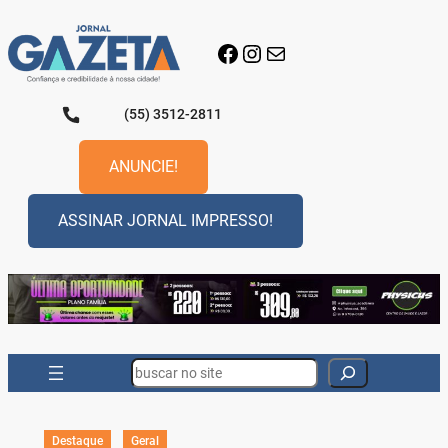
Pular
para
Facebook
Instagram
E-mail
o
conteúdo
(55) 3512-2811
ANUNCIE!
ASSINAR JORNAL IMPRESSO!
Search
Destaque
Geral