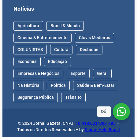
Notícias
Agricultura
Brasil & Mundo
Cinema & Entretenimento
Clóvis Medeiros
COLUNISTAS
Cultura
Destaque
Economia
Educação
Empresas e Negócios
Esporte
Geral
Na História
Política
Saúde & Bem-Estar
Segurança Pública
Trânsito
Olá!
© 2024 Jornal Gazeta. CNPJ:
10.418.021/0001-85
–
Todos os Direitos Reservados – by
Digital Help Brasil