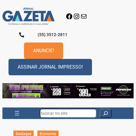
Pular
para
Facebook
Instagram
E-mail
o
conteúdo
(55) 3512-2811
ANUNCIE!
ASSINAR JORNAL IMPRESSO!
Search
Destaque
Economia