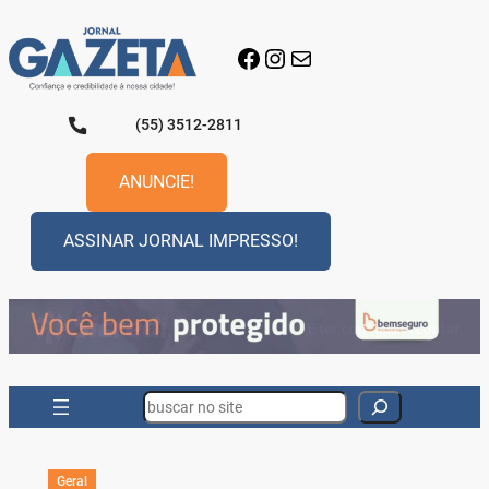
Pular
para
Facebook
Instagram
E-mail
o
conteúdo
(55) 3512-2811
ANUNCIE!
ASSINAR JORNAL IMPRESSO!
Search
Geral