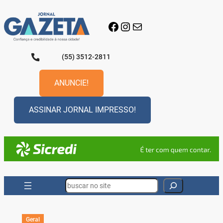
Pular
para
Facebook
Instagram
E-mail
o
conteúdo
(55) 3512-2811
ANUNCIE!
ASSINAR JORNAL IMPRESSO!
Search
Geral