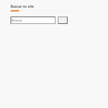
Buscar no site
S
e
a
r
c
h