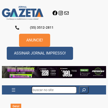
Pular
para
Facebook
Instagram
E-mail
o
conteúdo
(55) 3512-2811
ANUNCIE!
ASSINAR JORNAL IMPRESSO!
Search
Geral