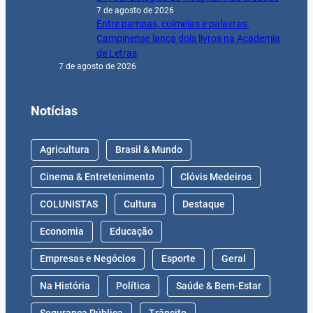
Notícias
Agricultura
Brasil & Mundo
Cinema & Entretenimento
Clóvis Medeiros
COLUNISTAS
Cultura
Destaque
Economia
Educação
Empresas e Negócios
Esporte
Geral
Na História
Política
Saúde & Bem-Estar
Segurança Pública
Trânsito
© 2024 Jornal Gazeta. CNPJ:
10.418.021/0001-85
–
Todos os Direitos Reservados – by
Digital Help Brasil