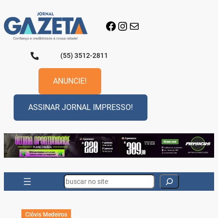
Pular
para
Facebook
Instagram
E-mail
o
conteúdo
(55) 3512-2811
ANUNCIE!
ASSINAR JORNAL IMPRESSO!
Search
Clóvis Medeiros