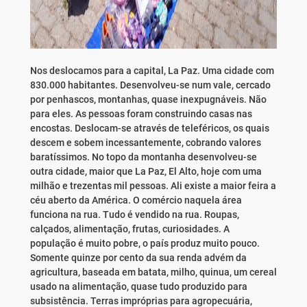
Nos deslocamos para a capital, La Paz. Uma cidade com
830.000 habitantes. Desenvolveu-se num vale, cercado
por penhascos, montanhas, quase inexpugnáveis. Não
para eles. As pessoas foram construindo casas nas
encostas. Deslocam-se através de teleféricos, os quais
descem e sobem incessantemente, cobrando valores
baratíssimos. No topo da montanha desenvolveu-se
outra cidade, maior que La Paz, El Alto, hoje com uma
milhão e trezentas mil pessoas. Ali existe a maior feira a
céu aberto da América. O comércio naquela área
funciona na rua. Tudo é vendido na rua. Roupas,
calçados, alimentação, frutas, curiosidades. A
população é muito pobre, o país produz muito pouco.
Somente quinze por cento da sua renda advém da
agricultura, baseada em batata, milho, quinua, um cereal
usado na alimentação, quase tudo produzido para
subsistência. Terras impróprias para agropecuária,