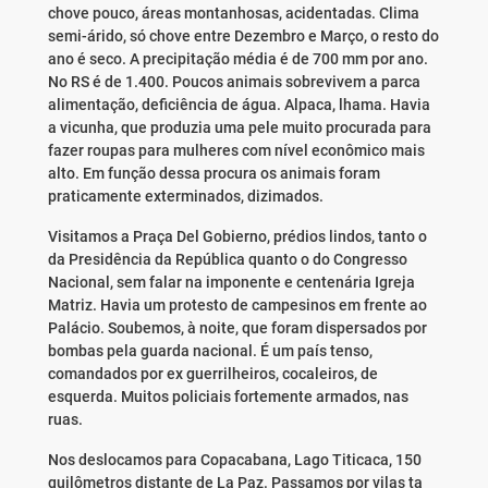
chove pouco, áreas montanhosas, acidentadas. Clima
semi-árido, só chove entre Dezembro e Março, o resto do
ano é seco. A precipitação média é de 700 mm por ano.
No RS é de 1.400. Poucos animais sobrevivem a parca
alimentação, deficiência de água. Alpaca, lhama. Havia
a vicunha, que produzia uma pele muito procurada para
fazer roupas para mulheres com nível econômico mais
alto. Em função dessa procura os animais foram
praticamente exterminados, dizimados.
Visitamos a Praça Del Gobierno, prédios lindos, tanto o
da Presidência da República quanto o do Congresso
Nacional, sem falar na imponente e centenária Igreja
Matriz. Havia um protesto de campesinos em frente ao
Palácio. Soubemos, à noite, que foram dispersados por
bombas pela guarda nacional. É um país tenso,
comandados por ex guerrilheiros, cocaleiros, de
esquerda. Muitos policiais fortemente armados, nas
ruas.
Nos deslocamos para Copacabana, Lago Titicaca, 150
quilômetros distante de La Paz. Passamos por vilas ta