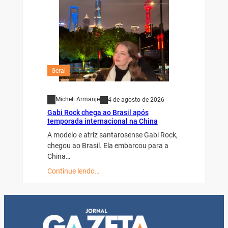
Geral
Micheli Armanje
4 de agosto de 2026
Gabi Rock chega ao Brasil após
temporada internacional na China
A modelo e atriz santarosense Gabi Rock,
chegou ao Brasil. Ela embarcou para a
China…
Continue lendo…