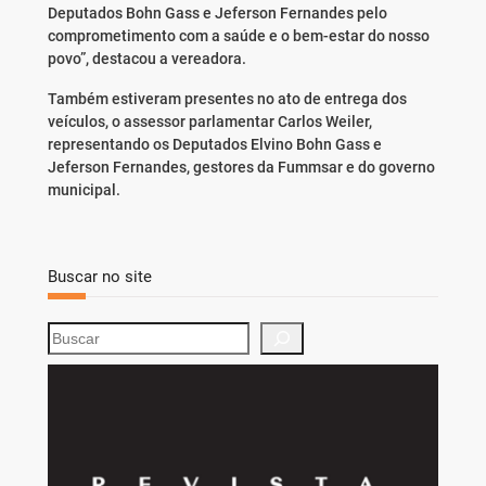
Deputados Bohn Gass e Jeferson Fernandes pelo
comprometimento com a saúde e o bem-estar do nosso
povo”, destacou a vereadora.
Também estiveram presentes no ato de entrega dos
veículos, o assessor parlamentar Carlos Weiler,
representando os Deputados Elvino Bohn Gass e
Jeferson Fernandes, gestores da Fummsar e do governo
municipal.
Buscar no site
S
e
a
r
c
h