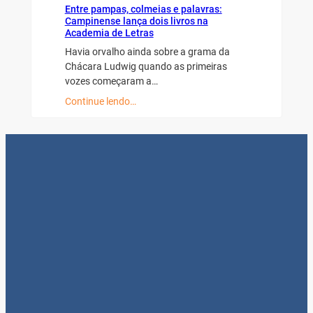
Entre pampas, colmeias e palavras:
Campinense lança dois livros na
Academia de Letras
Havia orvalho ainda sobre a grama da
Chácara Ludwig quando as primeiras
vozes começaram a…
Continue lendo…
Agora além de receber em casa o Gazeta
Regional nas quartas, você encontra aqui,
conteúdos exclusivos.
Nossos canais: