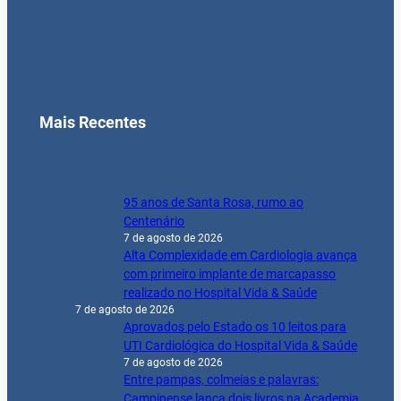
UTI Cardiológica do Hospital Vida & Saúde
7 de agosto de 2026
Entre pampas, colmeias e palavras:
Campinense lança dois livros na Academia
de Letras
7 de agosto de 2026
Notícias
Agricultura
Brasil & Mundo
Cinema & Entretenimento
Clóvis Medeiros
COLUNISTAS
Cultura
Destaque
Economia
Educação
Empresas e Negócios
Esporte
Geral
Na História
Política
Saúde & Bem-Estar