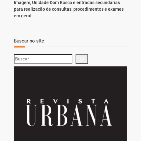
Imagem, Unidade Dom Bosco e entradas secundárias
para realização de consultas, procedimentos e exames
em geral.
Buscar no site
S
e
a
r
c
h