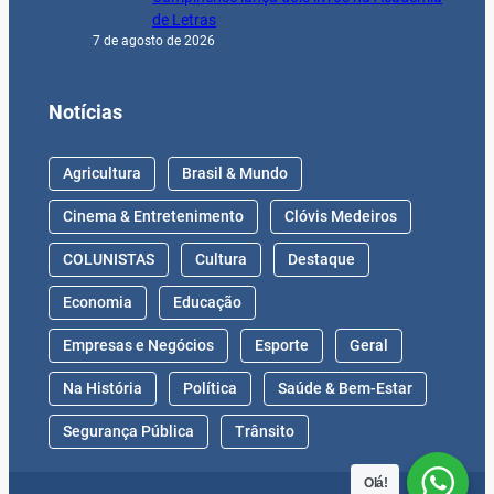
Segurança Pública
Trânsito
© 2024 Jornal Gazeta. CNPJ:
10.418.021/0001-85
–
Todos os Direitos Reservados – by
Digital Help Brasil
Olá!