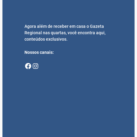
Facebook
Instagram
Mais Recentes
95 anos de Santa Rosa, rumo ao
Centenário
7 de agosto de 2026
Alta Complexidade em Cardiologia avança
com primeiro implante de marcapasso
realizado no Hospital Vida & Saúde
7 de agosto de 2026
Aprovados pelo Estado os 10 leitos para