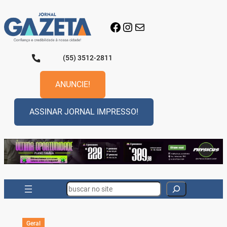
Pular
para
Facebook
Instagram
E-mail
o
conteúdo
(55) 3512-2811
ANUNCIE!
ASSINAR JORNAL IMPRESSO!
Search
Geral