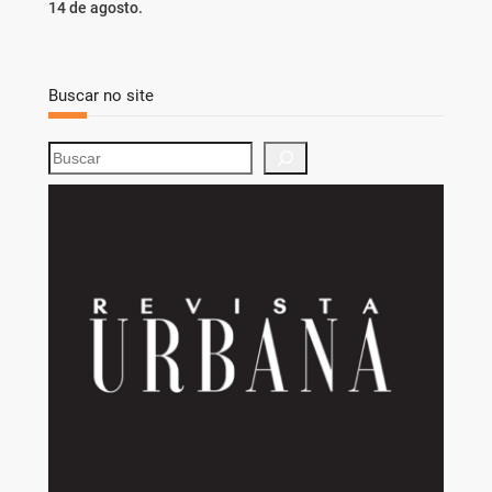
14 de agosto.
Buscar no site
S
e
a
r
c
h