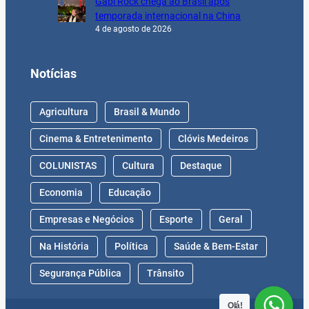
Gabi Rock chega ao Brasil após
temporada internacional na China
4 de agosto de 2026
Notícias
Agricultura
Brasil & Mundo
Cinema & Entretenimento
Clóvis Medeiros
COLUNISTAS
Cultura
Destaque
Economia
Educação
Empresas e Negócios
Esporte
Geral
Na História
Política
Saúde & Bem-Estar
Segurança Pública
Trânsito
Olá!