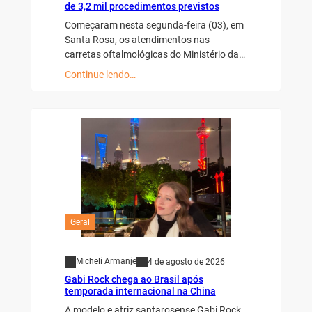
de 3,2 mil procedimentos previstos
Começaram nesta segunda-feira (03), em
Santa Rosa, os atendimentos nas
carretas oftalmológicas do Ministério da…
Continue lendo…
Geral
Micheli Armanje
4 de agosto de 2026
Gabi Rock chega ao Brasil após
temporada internacional na China
A modelo e atriz santarosense Gabi Rock,