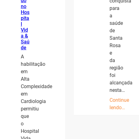
do
conquista
no
para
Hos
a
pita
saúde
l
Vid
de
a &
Santa
Saú
Rosa
de
e
A
da
habilitação
região
em
foi
Alta
alcançada
Complexidade
nesta…
em
Continue
Cardiologia
lendo…
permitiu
que
o
Hospital
Vida