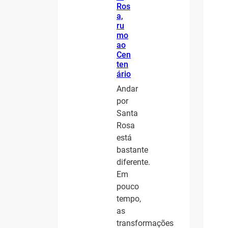
Ros
a,
ru
mo
ao
Cen
ten
ário
Andar
por
Santa
Rosa
está
bastante
diferente.
Em
pouco
tempo,
as
transformações