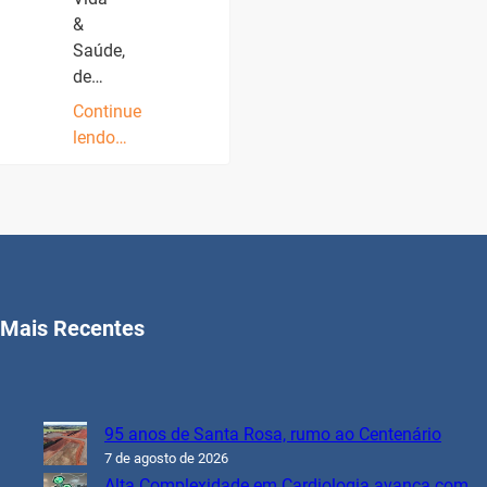
&
Saúde,
de…
Continue
lendo…
Mais Recentes
95 anos de Santa Rosa, rumo ao Centenário
7 de agosto de 2026
Alta Complexidade em Cardiologia avança com