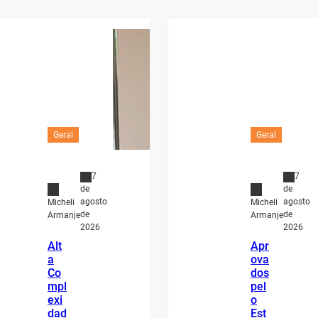
Geral
Geral
7
7
de
de
agosto
agosto
Micheli
Micheli
de
de
Armanje
Armanje
2026
2026
Alt
Apr
a
ova
Co
dos
mpl
pel
exi
o
dad
Est