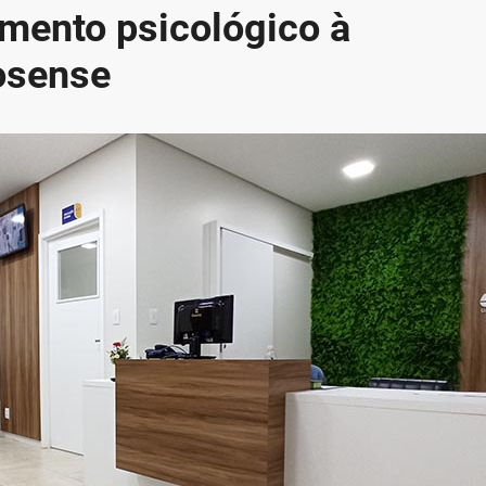
imento psicológico à
osense