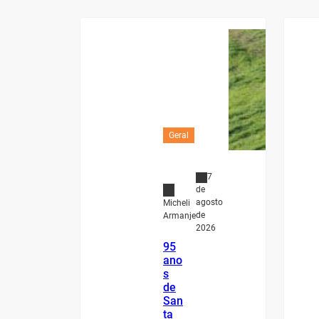
Geral
7
de
agosto
Micheli
de
Armanje
2026
95
ano
s
de
San
ta