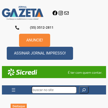
Pular
para
Facebook
Instagram
E-mail
o
conteúdo
(55) 3512-2811
ANUNCIE!
ASSINAR JORNAL IMPRESSO!
Search
Destaque