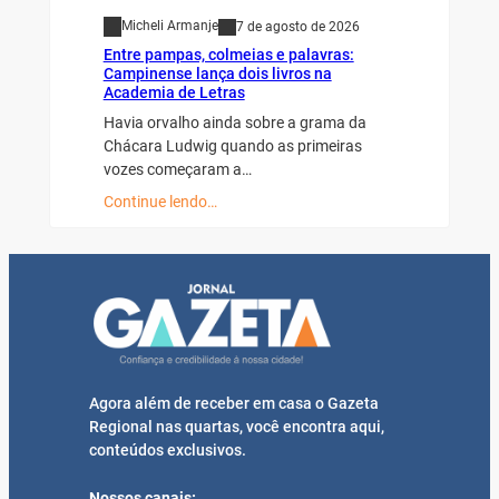
Micheli Armanje
7 de agosto de 2026
Entre pampas, colmeias e palavras:
Campinense lança dois livros na
Academia de Letras
Havia orvalho ainda sobre a grama da
Chácara Ludwig quando as primeiras
vozes começaram a…
Continue lendo…
Agora além de receber em casa o Gazeta
Regional nas quartas, você encontra aqui,
conteúdos exclusivos.
Nossos canais: