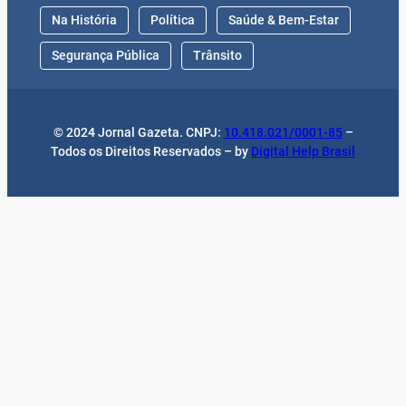
Na História
Política
Saúde & Bem-Estar
Segurança Pública
Trânsito
© 2024 Jornal Gazeta. CNPJ:
10.418.021/0001-85
–
Todos os Direitos Reservados – by
Digital Help Brasil