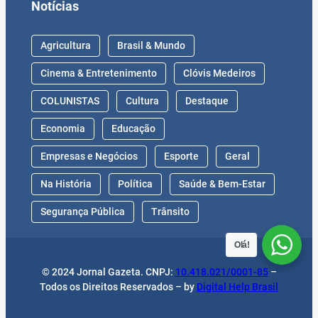
Notícias
Agricultura
Brasil & Mundo
Cinema & Entretenimento
Clóvis Medeiros
COLUNISTAS
Cultura
Destaque
Economia
Educação
Empresas e Negócios
Esporte
Geral
Na História
Política
Saúde & Bem-Estar
Segurança Pública
Trânsito
Olá!
© 2024 Jornal Gazeta. CNPJ:
10.418.021/0001-85
–
Todos os Direitos Reservados – by
Digital Help Brasil