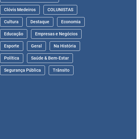
Clóvis Medeiros
COLUNISTAS
Cultura
Destaque
Economia
Educação
Empresas e Negócios
Esporte
Geral
Na História
Política
Saúde & Bem-Estar
Segurança Pública
Trânsito