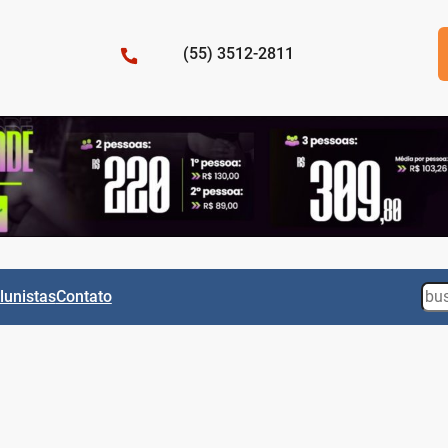
(55) 3512-2811
Sea
lunistas
Contato