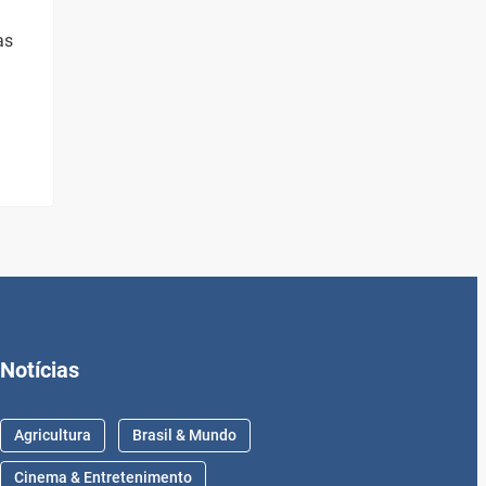
as
Notícias
Agricultura
Brasil & Mundo
Cinema & Entretenimento