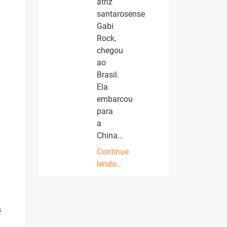
atriz
santarosense
Gabi
Rock,
chegou
ao
Brasil.
Ela
embarcou
para
a
China…
Continue
lendo…
s