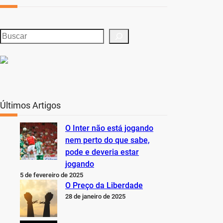
S
e
a
r
c
h
Últimos Artigos
O Inter não está jogando
nem perto do que sabe,
pode e deveria estar
jogando
5 de fevereiro de 2025
O Preço da Liberdade
28 de janeiro de 2025