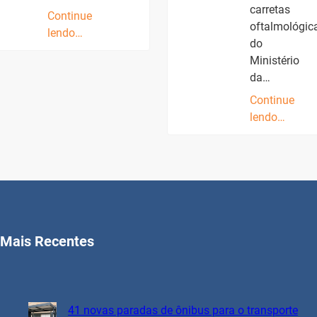
carretas
Continue
oftalmológic
lendo…
do
Ministério
da…
Continue
lendo…
Mais Recentes
41 novas paradas de ônibus para o transporte