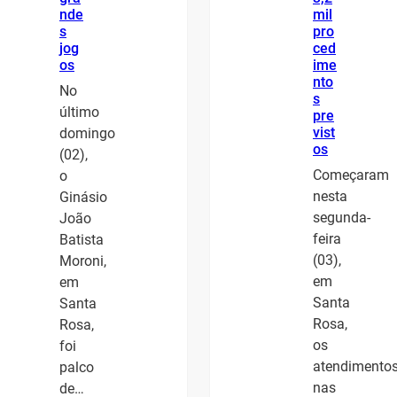
nde
mil
s
pro
jog
ced
os
ime
nto
No
s
último
pre
vist
domingo
os
(02),
Começaram
o
nesta
Ginásio
segunda-
João
feira
Batista
(03),
Moroni,
em
em
Santa
Santa
Rosa,
Rosa,
os
foi
atendimento
palco
nas
de…