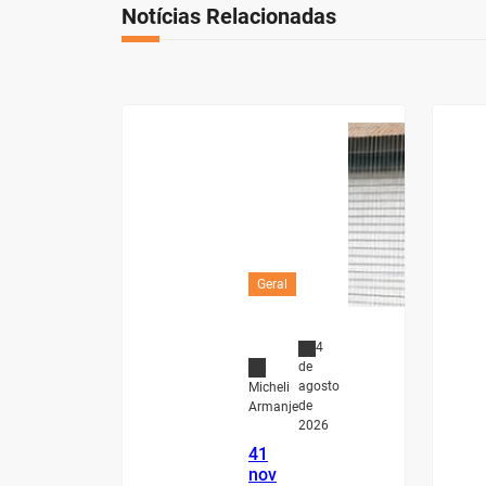
Notícias Relacionadas
Geral
4
de
agosto
Micheli
de
Armanje
2026
41
nov