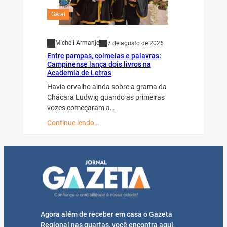
Geral
Micheli Armanje
7 de agosto de 2026
Entre pampas, colmeias e palavras:
Campinense lança dois livros na
Academia de Letras
Havia orvalho ainda sobre a grama da
Chácara Ludwig quando as primeiras
vozes começaram a…
Continue lendo…
Agora além de receber em casa o Gazeta
Regional nas quartas, você encontra aqui,