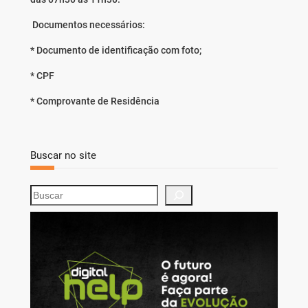
Documentos necessários:
* Documento de identificação com foto;
* CPF
* Comprovante de Residência
Buscar no site
S
e
a
r
c
h