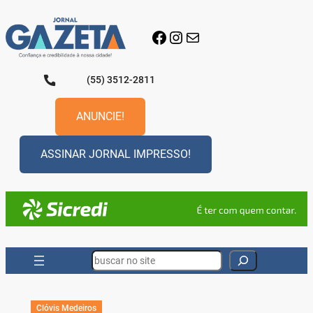
Pular
para
Facebook
Instagram
E-mail
o
conteúdo
(55) 3512-2811
ANUNCIE!
ASSINAR JORNAL IMPRESSO!
Search
Clóvis Medeiros