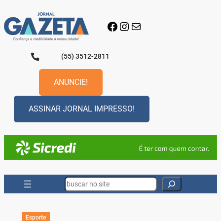
Pular
para
Facebook
Instagram
E-mail
o
conteúdo
(55) 3512-2811
ANUNCIE!
ASSINAR JORNAL IMPRESSO!
Search
Esporte