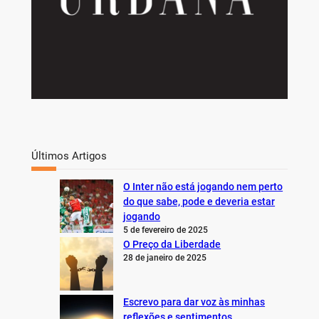
Últimos Artigos
O Inter não está jogando nem perto
do que sabe, pode e deveria estar
jogando
5 de fevereiro de 2025
O Preço da Liberdade
28 de janeiro de 2025
Escrevo para dar voz às minhas
reflexões e sentimentos