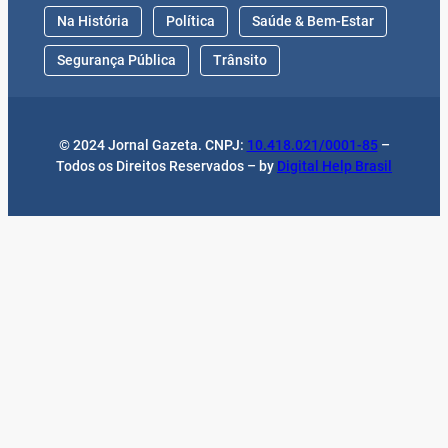
Na História
Política
Saúde & Bem-Estar
Segurança Pública
Trânsito
© 2024 Jornal Gazeta. CNPJ:
10.418.021/0001-85
–
Todos os Direitos Reservados – by
Digital Help Brasil