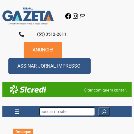
Pular
para
Facebook
Instagram
E-mail
o
conteúdo
(55) 3512-2811
ANUNCIE!
ASSINAR JORNAL IMPRESSO!
Search
Destaque