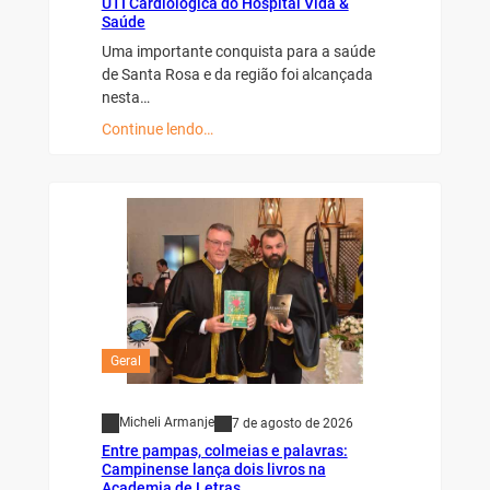
UTI Cardiológica do Hospital Vida &
Saúde
Uma importante conquista para a saúde
de Santa Rosa e da região foi alcançada
nesta…
Continue lendo…
Geral
Micheli Armanje
7 de agosto de 2026
Entre pampas, colmeias e palavras:
Campinense lança dois livros na
Academia de Letras