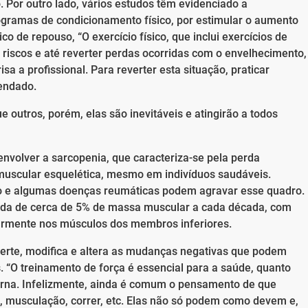
. Por outro lado, vários estudos têm evidenciado a
gramas de condicionamento físico, por estimular o aumento
o de repouso, “O exercício físico, que inclui exercícios de
 riscos e até reverter perdas ocorridas com o envelhecimento,
 a profissional. Para reverter esta situação, praticar
endado.
outros, porém, elas são inevitáveis e atingirão a todos
olver a sarcopenia, que caracteriza-se pela perda
muscular esquelética, mesmo em indivíduos saudáveis.
o e algumas doenças reumáticas podem agravar esse quadro.
perda de cerca de 5% de massa muscular a cada década, com
ularmente nos músculos dos membros inferiores.
verte, modifica e altera as mudanças negativas que podem
“O treinamento de força é essencial para a saúde, quanto
orna. Infelizmente, ainda é comum o pensamento de que
 musculação, correr, etc. Elas não só podem como devem e,