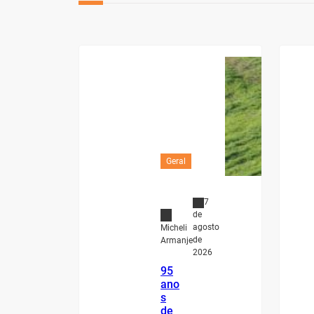
Geral
7
de
agosto
Micheli
de
Armanje
2026
95
ano
s
de