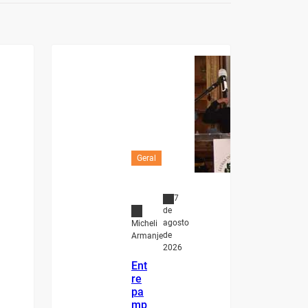
Geral
7
de
agosto
Micheli
de
Armanje
2026
Ent
re
pa
mp