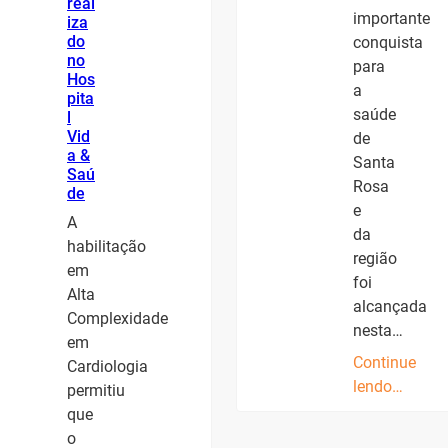
real
importante
iza
do
conquista
no
para
Hos
a
pita
saúde
l
Vid
de
a &
Santa
Saú
Rosa
de
e
A
da
habilitação
região
em
foi
Alta
alcançada
Complexidade
nesta…
em
Continue
Cardiologia
lendo…
permitiu
que
o