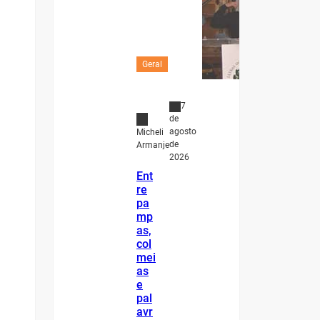
Geral
7
de
agosto
Micheli
de
Armanje
2026
Ent
re
pa
mp
as,
col
mei
as
e
pal
avr