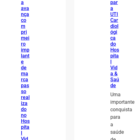
a
par
ava
a
nça
UTI
co
Car
m
diol
pri
ógi
mei
ca
ro
do
imp
Hos
lant
pita
e
l
de
Vid
ma
a &
rca
Saú
pas
de
so
Uma
real
importante
iza
do
conquista
no
para
Hos
a
pita
saúde
l
Vid
de