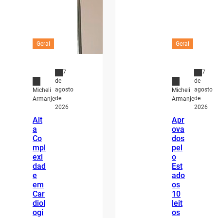
Geral
Geral
7
7
de
de
agosto
agosto
Micheli
Micheli
de
de
Armanje
Armanje
2026
2026
Alt
Apr
a
ova
Co
dos
mpl
pel
exi
o
dad
Est
e
ado
em
os
Car
10
diol
leit
ogi
os