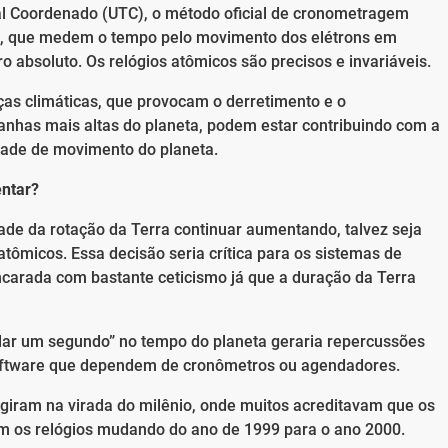
al Coordenado (UTC), o método oficial de cronometragem
os, que medem o tempo pelo movimento dos elétrons em
 absoluto. Os relógios atômicos são precisos e invariáveis.
as climáticas, que provocam o derretimento e o
nhas mais altas do planeta, podem estar contribuindo com a
dade de movimento do planeta.
entar?
dade da rotação da Terra continuar aumentando, talvez seja
ômicos. Essa decisão seria crítica para os sistemas de
ncarada com bastante ceticismo já que a duração da Terra
lar um segundo” no tempo do planeta geraria repercussões
software que dependem de cronômetros ou agendadores.
rgiram na virada do milênio, onde muitos acreditavam que os
m os relógios mudando do ano de 1999 para o ano 2000.