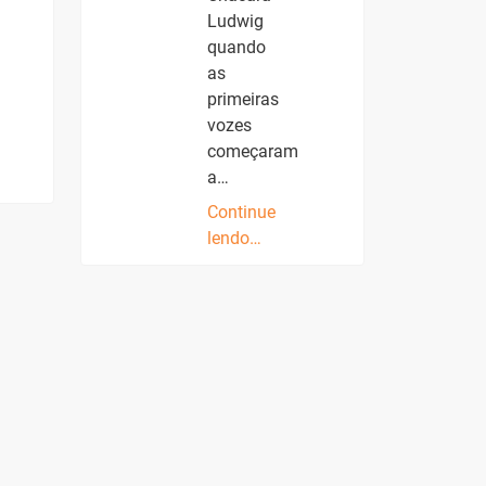
Ludwig
quando
as
primeiras
vozes
começaram
a…
Continue
lendo…