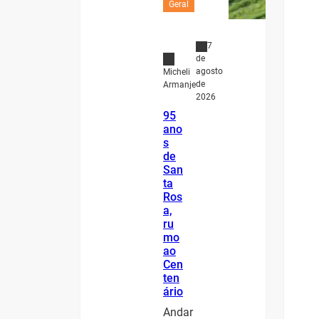
Geral
7
de
agosto
Micheli
de
Armanje
2026
95
ano
s
de
San
ta
Ros
a,
ru
mo
ao
Cen
ten
ário
Andar