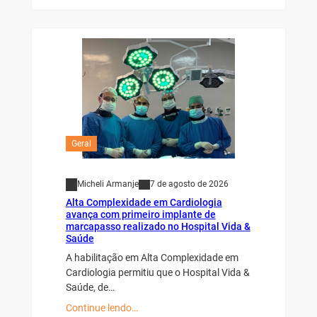
Geral
Micheli Armanje
7 de agosto de 2026
Alta Complexidade em Cardiologia
avança com primeiro implante de
marcapasso realizado no Hospital Vida &
Saúde
A habilitação em Alta Complexidade em
Cardiologia permitiu que o Hospital Vida &
Saúde, de…
Continue lendo…