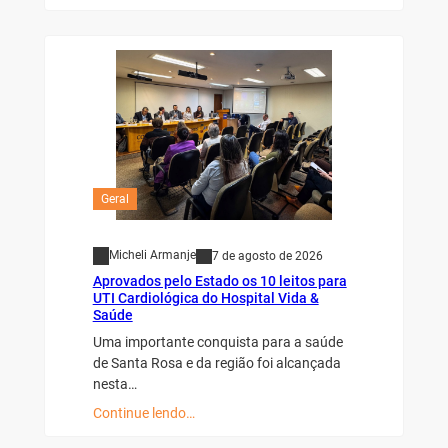
Geral
Micheli Armanje
7 de agosto de 2026
Aprovados pelo Estado os 10 leitos para
UTI Cardiológica do Hospital Vida &
Saúde
Uma importante conquista para a saúde
de Santa Rosa e da região foi alcançada
nesta…
Continue lendo…