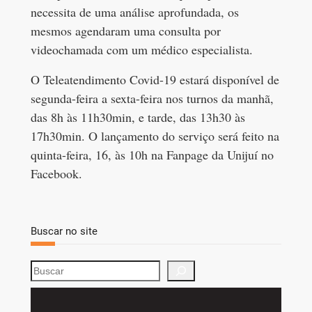
necessita de uma análise aprofundada, os
mesmos agendaram uma consulta por
videochamada com um médico especialista.
O Teleatendimento Covid-19 estará disponível de
segunda-feira a sexta-feira nos turnos da manhã,
das 8h às 11h30min, e tarde, das 13h30 às
17h30min. O lançamento do serviço será feito na
quinta-feira, 16, às 10h na Fanpage da Unijuí no
Facebook.
Buscar no site
S
e
a
r