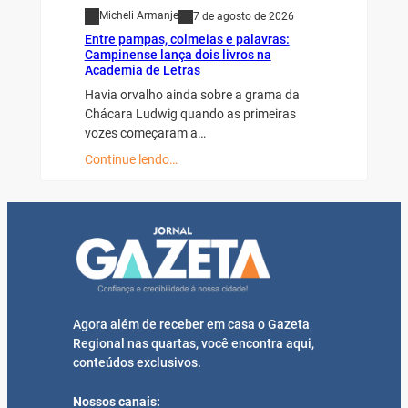
Micheli Armanje
7 de agosto de 2026
Entre pampas, colmeias e palavras:
Campinense lança dois livros na
Academia de Letras
Havia orvalho ainda sobre a grama da
Chácara Ludwig quando as primeiras
vozes começaram a…
Continue lendo…
Agora além de receber em casa o Gazeta
Regional nas quartas, você encontra aqui,
conteúdos exclusivos.
Nossos canais: