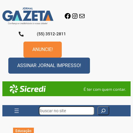
Pular
para
Facebook
Instagram
E-mail
o
conteúdo
(55) 3512-2811
ANUNCIE!
ASSINAR JORNAL IMPRESSO!
Search
Educação