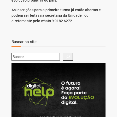
evolução produtiva do país.
As inscrições para a primeira turma já estão abertas e
podem ser feitas na secretaria da Unidade I ou
diretamente pelo whats 9 9182 6272.
Buscar no site
S
e
a
r
c
h