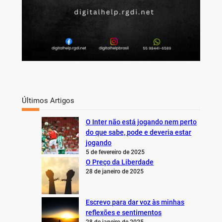
Últimos Artigos
O Inter não está jogando nem perto
do que sabe, pode e deveria estar
jogando
5 de fevereiro de 2025
O Preço da Liberdade
28 de janeiro de 2025
Escrevo para dar voz às minhas
reflexões e sentimentos