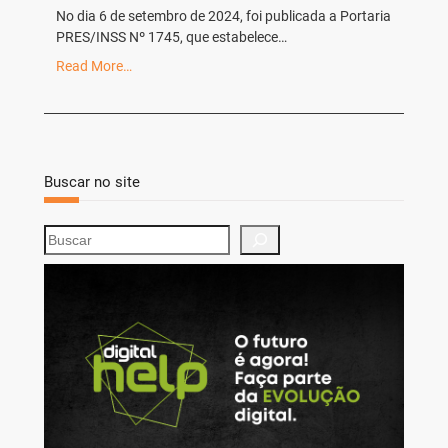
No dia 6 de setembro de 2024, foi publicada a Portaria
PRES/INSS Nº 1745, que estabelece…
Read More…
Buscar no site
S
e
a
r
c
h