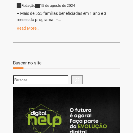
Redação
15 de agosto de 2024
– Mais de 555 famílias beneficiadas em 1 ano e 3
meses do programa. –…
Read More…
Buscar no site
S
e
a
r
c
h