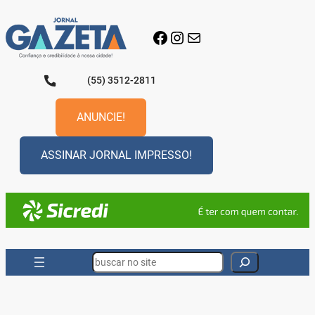
Pular
para
Facebook
Instagram
E-mail
o
conteúdo
(55) 3512-2811
ANUNCIE!
ASSINAR JORNAL IMPRESSO!
Search