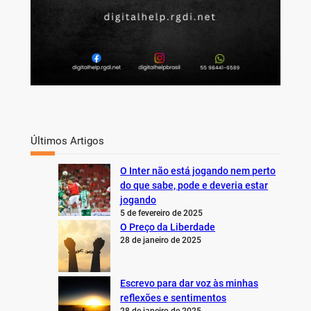
Últimos Artigos
O Inter não está jogando nem perto
do que sabe, pode e deveria estar
jogando
5 de fevereiro de 2025
O Preço da Liberdade
28 de janeiro de 2025
Escrevo para dar voz às minhas
reflexões e sentimentos