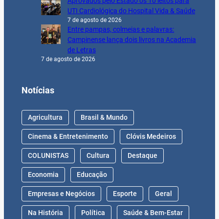
Aprovados pelo Estado os 10 leitos para
UTI Cardiológica do Hospital Vida & Saúde
7 de agosto de 2026
Entre pampas, colmeias e palavras:
Campinense lança dois livros na Academia
de Letras
7 de agosto de 2026
Notícias
Agricultura
Brasil & Mundo
Cinema & Entretenimento
Clóvis Medeiros
COLUNISTAS
Cultura
Destaque
Economia
Educação
Empresas e Negócios
Esporte
Geral
Na História
Política
Saúde & Bem-Estar