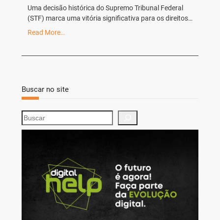
Uma decisão histórica do Supremo Tribunal Federal
(STF) marca uma vitória significativa para os direitos…
Read More…
Buscar no site
S
e
a
r
c
h