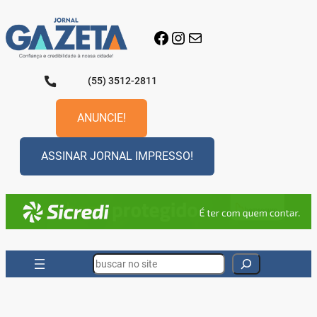
Pular
para
Facebook
Instagram
E-mail
o
conteúdo
(55) 3512-2811
ANUNCIE!
ASSINAR JORNAL IMPRESSO!
Search