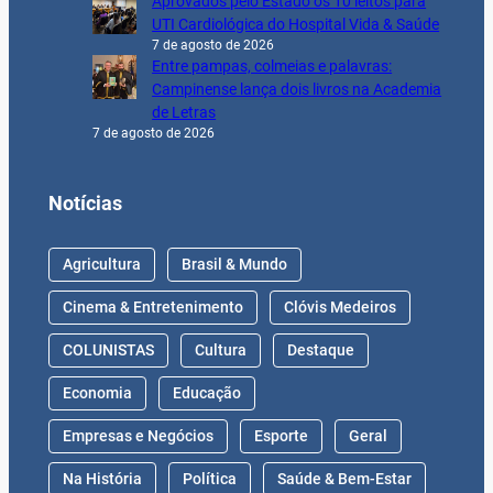
Aprovados pelo Estado os 10 leitos para
UTI Cardiológica do Hospital Vida & Saúde
7 de agosto de 2026
Entre pampas, colmeias e palavras:
Campinense lança dois livros na Academia
de Letras
7 de agosto de 2026
Notícias
Agricultura
Brasil & Mundo
Cinema & Entretenimento
Clóvis Medeiros
COLUNISTAS
Cultura
Destaque
Economia
Educação
Empresas e Negócios
Esporte
Geral
Na História
Política
Saúde & Bem-Estar