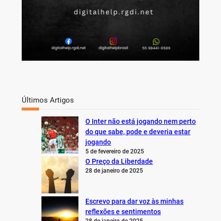
Últimos Artigos
O Inter não está jogando nem perto
do que sabe, pode e deveria estar
jogando
5 de fevereiro de 2025
O Preço da Liberdade
28 de janeiro de 2025
Escrevo para dar voz às minhas
reflexões e sentimentos