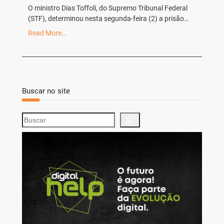
O ministro Dias Toffoli, do Supremo Tribunal Federal
(STF), determinou nesta segunda-feira (2) a prisão…
Read More…
Buscar no site
S
e
a
r
c
h