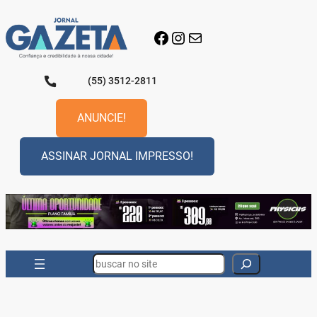
Pular
para
Facebook
Instagram
E-mail
o
conteúdo
(55) 3512-2811
ANUNCIE!
ASSINAR JORNAL IMPRESSO!
Search