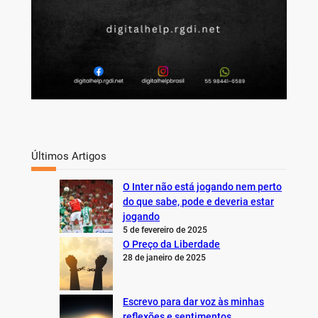
Últimos Artigos
O Inter não está jogando nem perto
do que sabe, pode e deveria estar
jogando
5 de fevereiro de 2025
O Preço da Liberdade
28 de janeiro de 2025
Escrevo para dar voz às minhas
reflexões e sentimentos