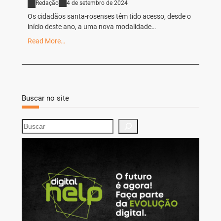
Redação
4 de setembro de 2024
Os cidadãos santa-rosenses têm tido acesso, desde o
início deste ano, a uma nova modalidade…
Read More…
Buscar no site
S
e
a
r
c
h