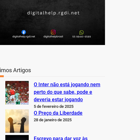
timos Artigos
O Inter não está jogando nem
perto do que sabe, pode e
deveria estar jogando
5 de fevereiro de 2025
O Preço da Liberdade
28 de janeiro de 2025
Escrevo para dar voz às