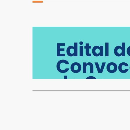
Editais
Edital de 
Redação
2
A Executiva
acordo com 
Read More