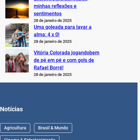
minhas reflexões e
sentimentos
28 de janeiro de 2025
Uma goleada para lavar a
alma: 4 x 0!
28 de janeiro de 2025
Vitória Colorada jogandobem
de pé em pé e com gols de
Rafael Borré!
28 de janeiro de 2025
Notícias
Agricultura
Brasil & Mundo