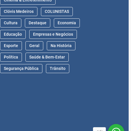
Cinema & Entretenimento
Clóvis Medeiros
COLUNISTAS
Cultura
Destaque
Economia
Educação
Empresas e Negócios
Esporte
Geral
Na História
Política
Saúde & Bem-Estar
Segurança Pública
Trânsito