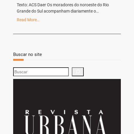
Texto: ACS Daer Os moradores do noroeste do Rio
Grande do Sul acompanham diariamente o…
Read More…
Buscar no site
S
e
a
r
c
h