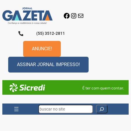
Pular
para
Facebook
Instagram
E-mail
o
conteúdo
(55) 3512-2811
ANUNCIE!
ASSINAR JORNAL IMPRESSO!
Search