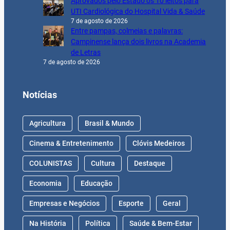
Aprovados pelo Estado os 10 leitos para
UTI Cardiológica do Hospital Vida & Saúde
7 de agosto de 2026
Entre pampas, colmeias e palavras:
Campinense lança dois livros na Academia
de Letras
7 de agosto de 2026
Notícias
Agricultura
Brasil & Mundo
Cinema & Entretenimento
Clóvis Medeiros
COLUNISTAS
Cultura
Destaque
Economia
Educação
Empresas e Negócios
Esporte
Geral
Na História
Política
Saúde & Bem-Estar