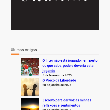
Últimos Artigos
O Inter não está jogando nem perto
do que sabe, pode e deveria estar
jogando
5 de fevereiro de 2025
O Preço da Liberdade
28 de janeiro de 2025
Escrevo para dar voz às minhas
reflexões e sentimentos