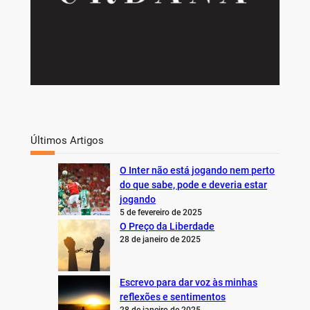
Últimos Artigos
O Inter não está jogando nem perto
do que sabe, pode e deveria estar
jogando
5 de fevereiro de 2025
O Preço da Liberdade
28 de janeiro de 2025
Escrevo para dar voz às minhas
reflexões e sentimentos