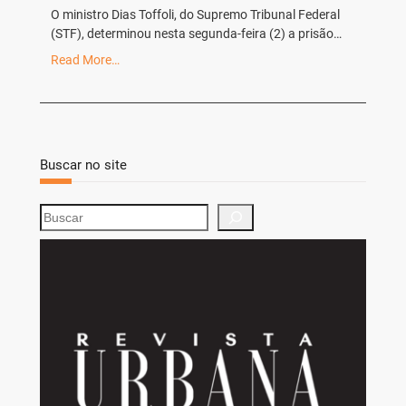
O ministro Dias Toffoli, do Supremo Tribunal Federal
(STF), determinou nesta segunda-feira (2) a prisão…
Read More…
Buscar no site
S
e
a
r
c
h