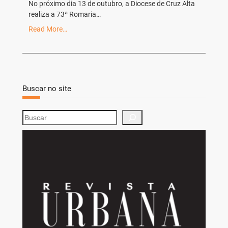
No próximo dia 13 de outubro, a Diocese de Cruz Alta
realiza a 73ª Romaria…
Read More…
Buscar no site
S
e
a
r
c
h