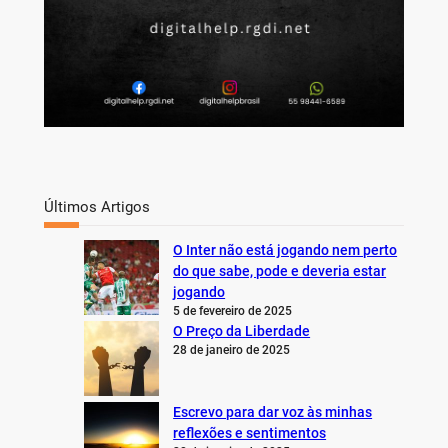
Últimos Artigos
O Inter não está jogando nem perto
do que sabe, pode e deveria estar
jogando
5 de fevereiro de 2025
O Preço da Liberdade
28 de janeiro de 2025
Escrevo para dar voz às minhas
reflexões e sentimentos