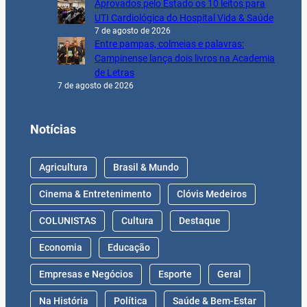
Aprovados pelo Estado os 10 leitos para
UTI Cardiológica do Hospital Vida & Saúde
7 de agosto de 2026
Entre pampas, colmeias e palavras:
Campinense lança dois livros na Academia
de Letras
7 de agosto de 2026
Notícias
Agricultura
Brasil & Mundo
Cinema & Entretenimento
Clóvis Medeiros
COLUNISTAS
Cultura
Destaque
Economia
Educação
Empresas e Negócios
Esporte
Geral
Na História
Política
Saúde & Bem-Estar