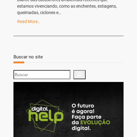
estamos vivenciando, como as enchentes, estiagens,
queimadas, ciclones e…
Read More…
Buscar no site
S
e
a
r
c
h