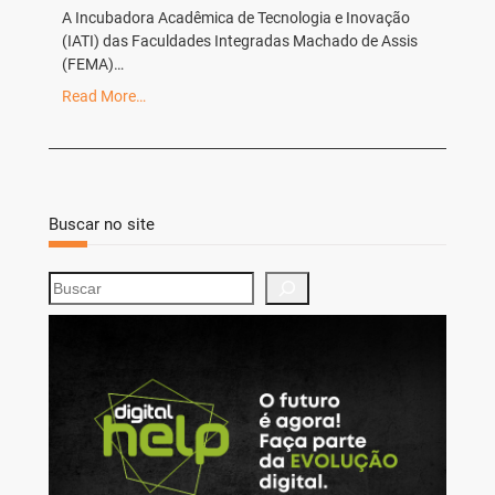
A Incubadora Acadêmica de Tecnologia e Inovação
(IATI) das Faculdades Integradas Machado de Assis
(FEMA)…
Read More…
Buscar no site
S
e
a
r
c
h