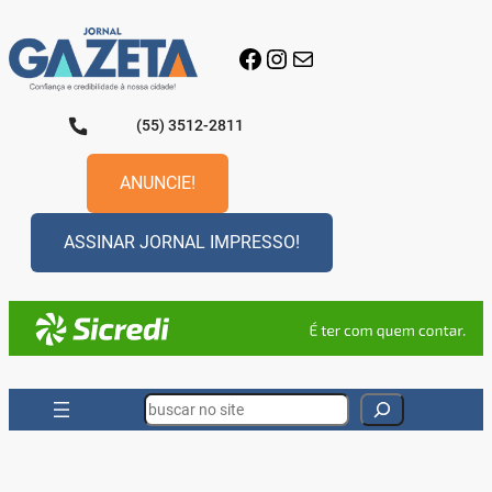
Pular
para
Facebook
Instagram
E-mail
o
conteúdo
(55) 3512-2811
ANUNCIE!
ASSINAR JORNAL IMPRESSO!
Search