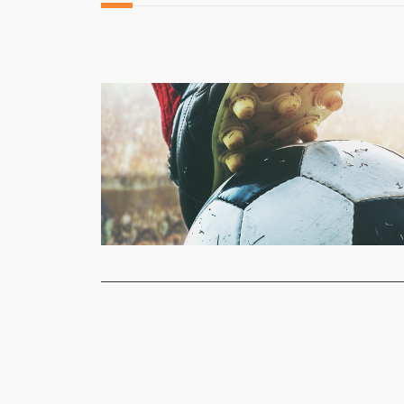
Aquiles Giovell
Vamos Fal
Redação
1
Antes de ma
Read More