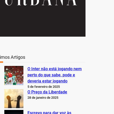
timos Artigos
O Inter não está jogando nem
perto do que sabe, pode e
deveria estar jogando
5 de fevereiro de 2025
O Preço da Liberdade
28 de janeiro de 2025
Escrevo para dar voz às