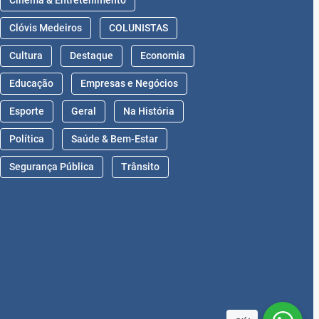
Cinema & Entretenimento
Clóvis Medeiros
COLUNISTAS
Cultura
Destaque
Economia
Educação
Empresas e Negócios
Esporte
Geral
Na História
Política
Saúde & Bem-Estar
Segurança Pública
Trânsito