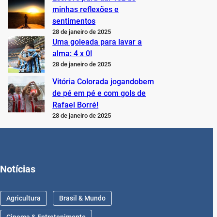
minhas reflexões e
sentimentos
28 de janeiro de 2025
Uma goleada para lavar a
alma: 4 x 0!
28 de janeiro de 2025
Vitória Colorada jogandobem
de pé em pé e com gols de
Rafael Borré!
28 de janeiro de 2025
Notícias
Agricultura
Brasil & Mundo