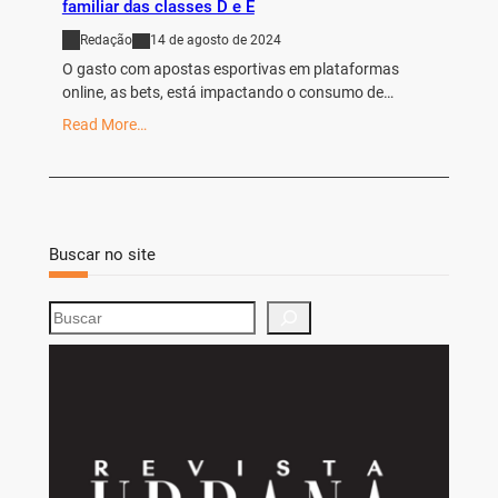
familiar das classes D e E
Redação
14 de agosto de 2024
O gasto com apostas esportivas em plataformas
online, as bets, está impactando o consumo de…
Read More…
Buscar no site
S
e
a
r
c
h