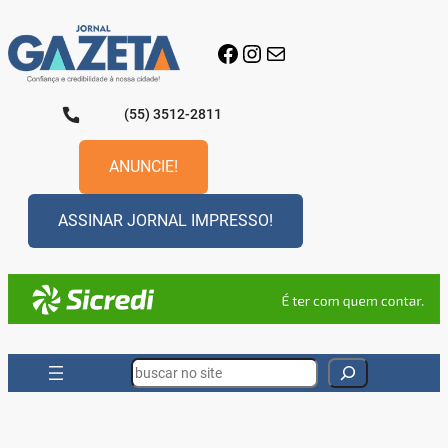
Pular
para
Facebook
Instagram
E-mail
o
conteúdo
(55) 3512-2811
ANUNCIE!
ASSINAR JORNAL IMPRESSO!
Search